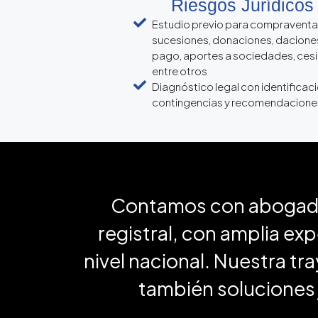
Riesgos Jurídicos
Estudio previo para compraventa
sucesiones, donaciones, dacione
pago, aportes a sociedades, ces
entre otros
Diagnóstico legal con identificac
contingencias y recomendacione
Contamos con abogados 
registral, con amplia exp
nivel nacional. Nuestra tr
también soluciones j