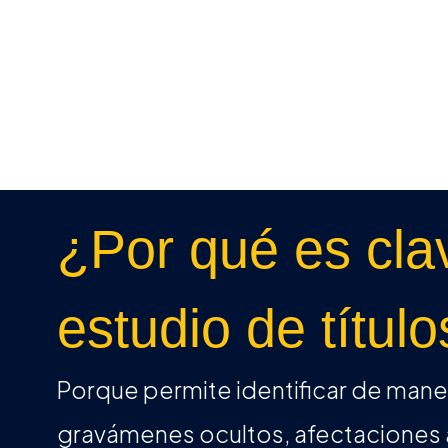
¿Por qué es cla
estudio de títul
Porque permite identificar de maner
gravámenes ocultos, afectaciones 