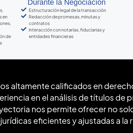
Durante la Negociación
s,
Estructuración legal de la transacción
s en
Redacción de promesas, minutas y
iones,
contratos
Interacción con notarías, fiduciarias y
ión de
entidades financieras
s
altamente calificados en derecho i
eriencia en el análisis de títulos de 
ayectoria nos permite ofrecer no solo
urídicas eficientes y ajustadas a la 