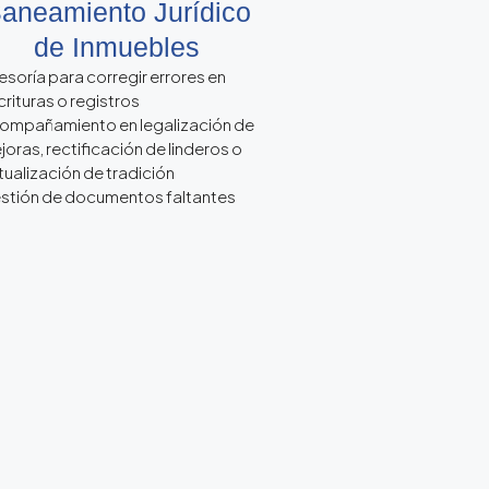
aneamiento Jurídico
de Inmuebles
esoría para corregir errores en
crituras o registros
ompañamiento en legalización de
joras, rectificación de linderos o
tualización de tradición
stión de documentos faltantes