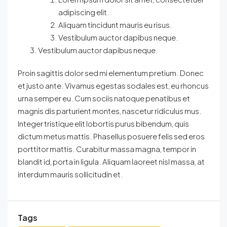
adipiscing elit.
Aliquam tincidunt mauris eu risus.
Vestibulum auctor dapibus neque.
Vestibulum auctor dapibus neque.
Proin sagittis dolor sed mi elementum pretium. Donec
et justo ante. Vivamus egestas sodales est, eu rhoncus
urna semper eu. Cum sociis natoque penatibus et
magnis dis parturient montes, nascetur ridiculus mus.
Integer tristique elit lobortis purus bibendum, quis
dictum metus mattis. Phasellus posuere felis sed eros
porttitor mattis. Curabitur massa magna, tempor in
blandit id, porta in ligula. Aliquam laoreet nisl massa, at
interdum mauris sollicitudin et.
Tags