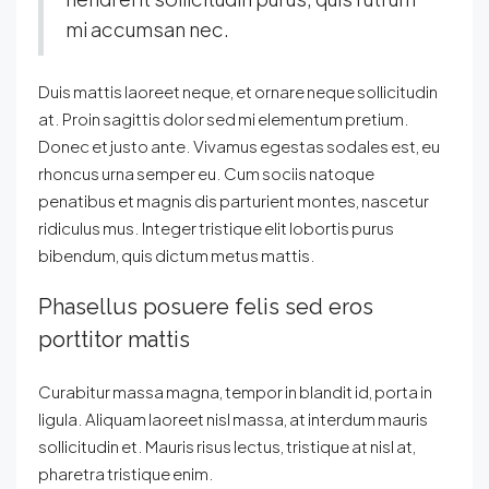
mi accumsan nec.
Duis mattis laoreet neque, et ornare neque sollicitudin
at. Proin sagittis dolor sed mi elementum pretium.
Donec et justo ante. Vivamus egestas sodales est, eu
rhoncus urna semper eu. Cum sociis natoque
penatibus et magnis dis parturient montes, nascetur
ridiculus mus. Integer tristique elit lobortis purus
bibendum, quis dictum metus mattis.
Phasellus posuere felis sed eros
porttitor mattis
Curabitur massa magna, tempor in blandit id, porta in
ligula. Aliquam laoreet nisl massa, at interdum mauris
sollicitudin et. Mauris risus lectus, tristique at nisl at,
pharetra tristique enim.