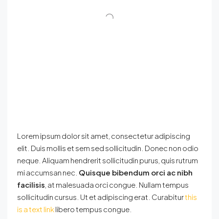
Lorem ipsum dolor sit amet, consectetur adipiscing
elit. Duis mollis et sem sed sollicitudin. Donec non odio
neque. Aliquam hendrerit sollicitudin purus, quis rutrum
mi accumsan nec.
Quisque bibendum orci ac nibh
facilisis
, at malesuada orci congue. Nullam tempus
sollicitudin cursus. Ut et adipiscing erat. Curabitur
this
is a text link
libero tempus congue.