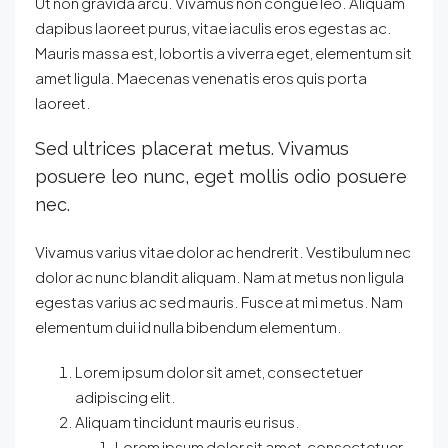
Ut non gravida arcu. Vivamus non congue leo. Aliquam
dapibus laoreet purus, vitae iaculis eros egestas ac.
Mauris massa est, lobortis a viverra eget, elementum sit
amet ligula. Maecenas venenatis eros quis porta
laoreet.
Sed ultrices placerat metus. Vivamus
posuere leo nunc, eget mollis odio posuere
nec.
Vivamus varius vitae dolor ac hendrerit. Vestibulum nec
dolor ac nunc blandit aliquam. Nam at metus non ligula
egestas varius ac sed mauris. Fusce at mi metus. Nam
elementum dui id nulla bibendum elementum.
Lorem ipsum dolor sit amet, consectetuer
adipiscing elit.
Aliquam tincidunt mauris eu risus.
Lorem ipsum dolor sit amet, consectetuer