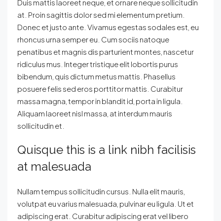
Duis mattis laoreet neque, et ornare neque sollicitudin
at. Proin sagittis dolor sed mi elementum pretium.
Donec et justo ante. Vivamus egestas sodales est, eu
rhoncus urna semper eu. Cum sociis natoque
penatibus et magnis dis parturient montes, nascetur
ridiculus mus. Integer tristique elit lobortis purus
bibendum, quis dictum metus mattis. Phasellus
posuere felis sed eros porttitor mattis. Curabitur
massa magna, tempor in blandit id, porta in ligula.
Aliquam laoreet nisl massa, at interdum mauris
sollicitudin et.
Quisque this is a link nibh facilisis
at malesuada
Nullam tempus sollicitudin cursus. Nulla elit mauris,
volutpat eu varius malesuada, pulvinar eu ligula. Ut et
adipiscing erat. Curabitur adipiscing erat vel libero