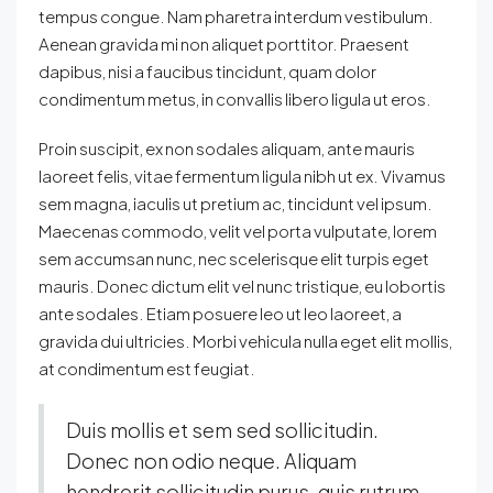
tempus congue. Nam pharetra interdum vestibulum.
Aenean gravida mi non aliquet porttitor. Praesent
dapibus, nisi a faucibus tincidunt, quam dolor
condimentum metus, in convallis libero ligula ut eros.
Proin suscipit, ex non sodales aliquam, ante mauris
laoreet felis, vitae fermentum ligula nibh ut ex. Vivamus
sem magna, iaculis ut pretium ac, tincidunt vel ipsum.
Maecenas commodo, velit vel porta vulputate, lorem
sem accumsan nunc, nec scelerisque elit turpis eget
mauris. Donec dictum elit vel nunc tristique, eu lobortis
ante sodales. Etiam posuere leo ut leo laoreet, a
gravida dui ultricies. Morbi vehicula nulla eget elit mollis,
at condimentum est feugiat.
Duis mollis et sem sed sollicitudin.
Donec non odio neque. Aliquam
hendrerit sollicitudin purus, quis rutrum