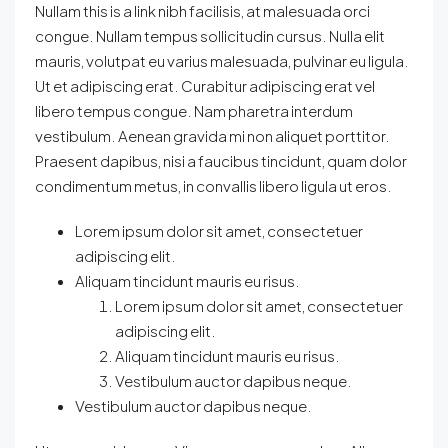
Nullam this is a link nibh facilisis, at malesuada orci
congue. Nullam tempus sollicitudin cursus. Nulla elit
mauris, volutpat eu varius malesuada, pulvinar eu ligula.
Ut et adipiscing erat. Curabitur adipiscing erat vel
libero tempus congue. Nam pharetra interdum
vestibulum. Aenean gravida mi non aliquet porttitor.
Praesent dapibus, nisi a faucibus tincidunt, quam dolor
condimentum metus, in convallis libero ligula ut eros.
Lorem ipsum dolor sit amet, consectetuer
adipiscing elit.
Aliquam tincidunt mauris eu risus.
Lorem ipsum dolor sit amet, consectetuer
adipiscing elit.
Aliquam tincidunt mauris eu risus.
Vestibulum auctor dapibus neque.
Vestibulum auctor dapibus neque.